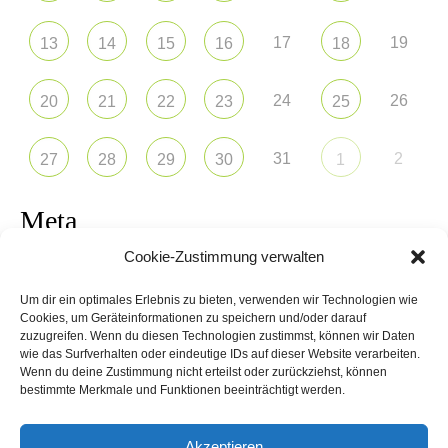
17
19
13
14
15
16
18
24
26
20
21
22
23
25
31
2
27
28
29
30
1
Meta
Cookie-Zustimmung verwalten
Anmelden
Um dir ein optimales Erlebnis zu bieten, verwenden wir Technologien wie
Eintrags-Feed
Cookies, um Geräteinformationen zu speichern und/oder darauf
zuzugreifen. Wenn du diesen Technologien zustimmst, können wir Daten
wie das Surfverhalten oder eindeutige IDs auf dieser Website verarbeiten.
Kommentar-Feed
Wenn du deine Zustimmung nicht erteilst oder zurückziehst, können
bestimmte Merkmale und Funktionen beeinträchtigt werden.
WordPress.org
Akzeptieren