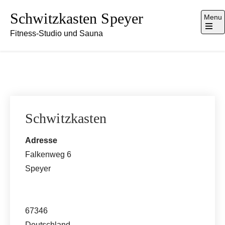
Skip
Schwitzkasten Speyer
Menu
to
Fitness-Studio und Sauna
content
Open
the
main
menu
Schwitzkasten
Adresse
Falkenweg 6
Speyer
67346
Deutschland