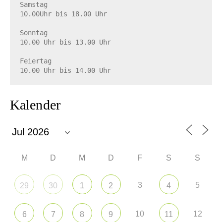
Samstag

10.00Uhr bis 18.00 Uhr

Sonntag

10.00 Uhr bis 13.00 Uhr

Feiertag

10.00 Uhr bis 14.00 Uhr
Kalender
M
D
M
D
F
S
S
3
5
29
30
1
2
4
10
12
6
7
8
9
11