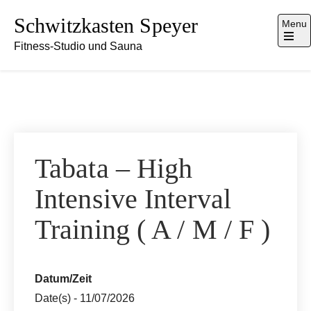
Skip
Schwitzkasten Speyer
Menu
to
Fitness-Studio und Sauna
content
Open
the
main
menu
Tabata – High
Intensive Interval
Training ( A / M / F )
Datum/Zeit
Date(s) - 11/07/2026