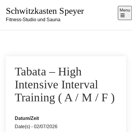
Skip
Schwitzkasten Speyer
Menu
to
Fitness-Studio und Sauna
content
Open
the
main
menu
Tabata – High
Intensive Interval
Training ( A / M / F )
Datum/Zeit
Date(s) - 02/07/2026