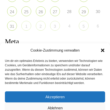
28
30
24
25
26
27
29
4
6
31
1
2
3
5
Meta
Cookie-Zustimmung verwalten
Anmelden
Um dir ein optimales Erlebnis zu bieten, verwenden wir Technologien wie
Eintrags-Feed
Cookies, um Geräteinformationen zu speichern und/oder darauf
zuzugreifen. Wenn du diesen Technologien zustimmst, können wir Daten
wie das Surfverhalten oder eindeutige IDs auf dieser Website verarbeiten.
Kommentar-Feed
Wenn du deine Zustimmung nicht erteilst oder zurückziehst, können
bestimmte Merkmale und Funktionen beeinträchtigt werden.
WordPress.org
Akzeptieren
Ablehnen