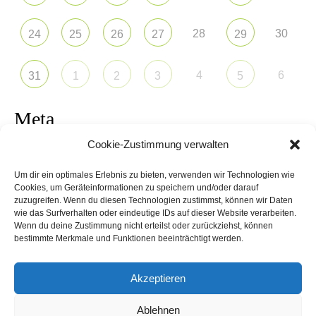
28
30
24
25
26
27
29
4
6
31
1
2
3
5
Meta
Cookie-Zustimmung verwalten
Anmelden
Um dir ein optimales Erlebnis zu bieten, verwenden wir Technologien wie
Eintrags-Feed
Cookies, um Geräteinformationen zu speichern und/oder darauf
zuzugreifen. Wenn du diesen Technologien zustimmst, können wir Daten
wie das Surfverhalten oder eindeutige IDs auf dieser Website verarbeiten.
Kommentar-Feed
Wenn du deine Zustimmung nicht erteilst oder zurückziehst, können
bestimmte Merkmale und Funktionen beeinträchtigt werden.
WordPress.org
Akzeptieren
Ablehnen