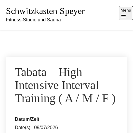
Skip
Schwitzkasten Speyer
Menu
to
Fitness-Studio und Sauna
content
Open
the
main
menu
Tabata – High
Intensive Interval
Training ( A / M / F )
Datum/Zeit
Date(s) - 09/07/2026