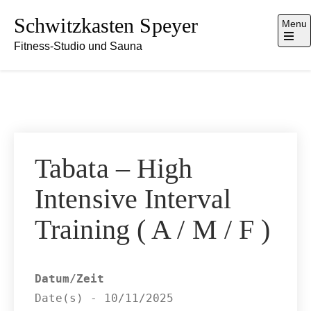
Skip
Schwitzkasten Speyer
Menu
to
Fitness-Studio und Sauna
content
Open
the
main
menu
Tabata – High
Intensive Interval
Training ( A / M / F )
Datum/Zeit
Date(s) - 10/11/2025