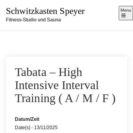
Skip
Schwitzkasten Speyer
Menu
to
Fitness-Studio und Sauna
content
Open
the
main
menu
Tabata – High
Intensive Interval
Training ( A / M / F )
Datum/Zeit
Date(s) - 13/11/2025