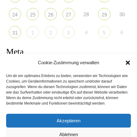
28
30
24
25
26
27
29
4
6
31
1
2
3
5
Meta
Cookie-Zustimmung verwalten
Anmelden
Um dir ein optimales Erlebnis zu bieten, verwenden wir Technologien wie
Eintrags-Feed
Cookies, um Geräteinformationen zu speichern und/oder darauf
zuzugreifen. Wenn du diesen Technologien zustimmst, können wir Daten
wie das Surfverhalten oder eindeutige IDs auf dieser Website verarbeiten.
Kommentar-Feed
Wenn du deine Zustimmung nicht erteilst oder zurückziehst, können
bestimmte Merkmale und Funktionen beeinträchtigt werden.
WordPress.org
Akzeptieren
Ablehnen