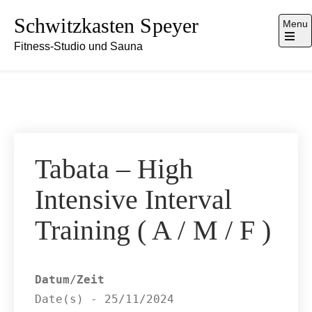
Skip
Schwitzkasten Speyer
Menu
to
Fitness-Studio und Sauna
content
Open
the
main
menu
Tabata – High
Intensive Interval
Training ( A / M / F )
Datum/Zeit
Date(s) - 25/11/2024