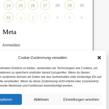
28
30
24
25
26
27
29
4
6
31
1
2
3
5
Meta
Anmelden
Eintrags-Feed
Cookie-Zustimmung verwalten
Kommentar-Feed
ptimales Erlebnis zu bieten, verwenden wir Technologien wie Cookies, um
mationen zu speichern und/oder darauf zuzugreifen. Wenn du diesen
WordPress.org
 zustimmst, können wir Daten wie das Surfverhalten oder eindeutige IDs auf
te verarbeiten. Wenn du deine Zustimmung nicht erteilst oder zurückziehst,
immte Merkmale und Funktionen beeinträchtigt werden.
eptieren
Ablehnen
Einstellungen ansehen