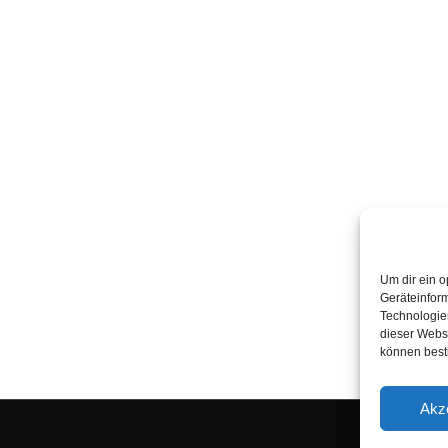
Um dir ein o
Geräteinfor
Technologien
dieser Websi
können best
Akz