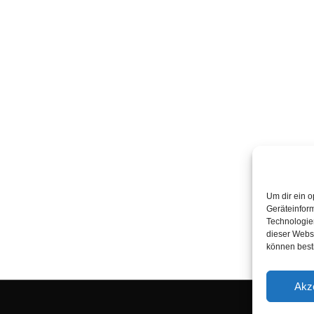
Um dir ein o
Geräteinfor
Technologien
dieser Websi
können best
Akz