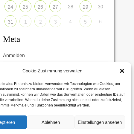
28
30
24
25
26
27
29
4
6
31
1
2
3
5
Meta
Anmelden
Eintrags-Feed
Cookie-Zustimmung verwalten
Kommentar-Feed
ptimales Erlebnis zu bieten, verwenden wir Technologien wie Cookies, um
mationen zu speichern und/oder darauf zuzugreifen. Wenn du diesen
WordPress.org
 zustimmst, können wir Daten wie das Surfverhalten oder eindeutige IDs auf
te verarbeiten. Wenn du deine Zustimmung nicht erteilst oder zurückziehst,
immte Merkmale und Funktionen beeinträchtigt werden.
eptieren
Ablehnen
Einstellungen ansehen