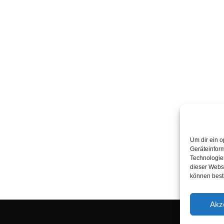
Um dir ein o
Geräteinfor
Technologien
dieser Websi
können best
Akz