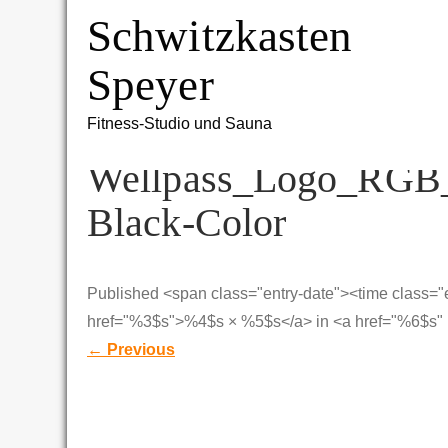
Skip
Schwitzkasten
to
content
Speyer
Fitness-Studio und Sauna
Wellpass_Logo_RGB
Black-Color
Published <span class="entry-date"><time class=
href="%3$s">%4$s × %5$s</a> in <a href="%6$s" 
←
Previous