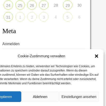
28
30
24
25
26
27
29
4
6
31
1
2
3
5
Meta
Anmelden
Eintrags-Feed
Cookie-Zustimmung verwalten
Kommentar-Feed
ptimales Erlebnis zu bieten, verwenden wir Technologien wie Cookies, um
mationen zu speichern und/oder darauf zuzugreifen. Wenn du diesen
WordPress.org
 zustimmst, können wir Daten wie das Surfverhalten oder eindeutige IDs auf
te verarbeiten. Wenn du deine Zustimmung nicht erteilst oder zurückziehst,
immte Merkmale und Funktionen beeinträchtigt werden.
eptieren
Ablehnen
Einstellungen ansehen