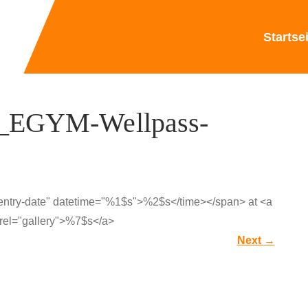
Startse
_EGYM-Wellpass-
"entry-date" datetime="%1$s">%2$s</time></span> at <a
rel="gallery">%7$s</a>
Next
→