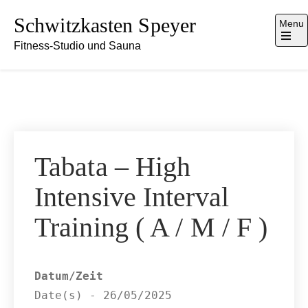
Skip
Schwitzkasten Speyer
Menu
to
Fitness-Studio und Sauna
content
Open
the
main
menu
Tabata – High
Intensive Interval
Training ( A / M / F )
Datum/Zeit
Date(s) - 26/05/2025