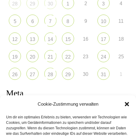
2
4
28
29
30
1
3
9
11
5
6
7
8
10
16
18
12
13
14
15
17
23
25
19
20
21
22
24
30
1
26
27
28
29
31
Meta
Cookie-Zustimmung verwalten
Anmelden
Um dir ein optimales Erlebnis zu bieten, verwenden wir Technologien wie
Eintrags-Feed
Cookies, um Geräteinformationen zu speichern und/oder darauf
zuzugreifen. Wenn du diesen Technologien zustimmst, können wir Daten
wie das Surfverhalten oder eindeutige IDs auf dieser Website verarbeiten.
Kommentar-Feed