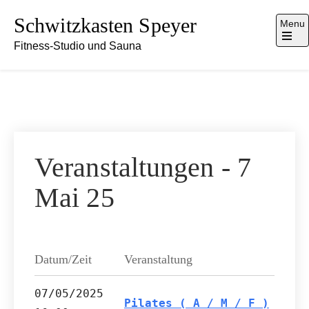
Skip
Schwitzkasten Speyer
Menu
to
Fitness-Studio und Sauna
content
Open
the
main
menu
Veranstaltungen - 7
Mai 25
Datum/Zeit
Veranstaltung
07/05/2025
Pilates ( A / M / F )