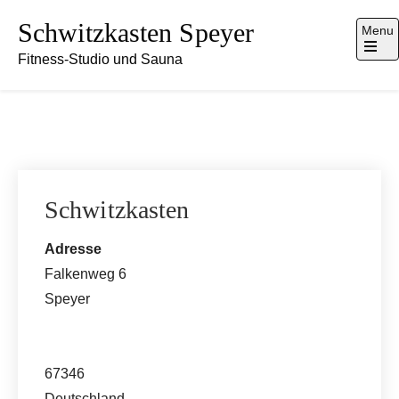
Skip
Schwitzkasten Speyer
Menu
to
Fitness-Studio und Sauna
content
Open
the
main
menu
Schwitzkasten
Adresse
Falkenweg 6
Speyer
67346
Deutschland