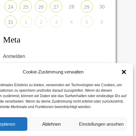
28
30
24
25
26
27
29
4
6
31
1
2
3
5
Meta
Anmelden
Eintrags-Feed
Cookie-Zustimmung verwalten
Kommentar-Feed
ptimales Erlebnis zu bieten, verwenden wir Technologien wie Cookies, um
mationen zu speichern und/oder darauf zuzugreifen. Wenn du diesen
WordPress.org
 zustimmst, können wir Daten wie das Surfverhalten oder eindeutige IDs auf
te verarbeiten. Wenn du deine Zustimmung nicht erteilst oder zurückziehst,
immte Merkmale und Funktionen beeinträchtigt werden.
eptieren
Ablehnen
Einstellungen ansehen