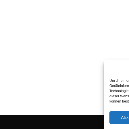
Um dir ein o
Geräteinfor
Technologien
dieser Websi
können best
Akz