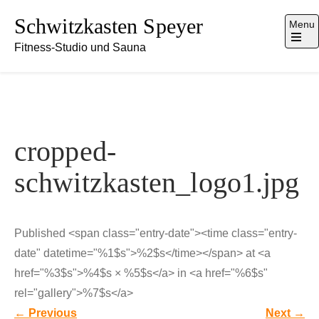
Skip
Schwitzkasten Speyer
Menu
to
Fitness-Studio und Sauna
content
Open
the
main
menu
cropped-
schwitzkasten_logo1.jpg
Published <span class="entry-date"><time class="entry-
date" datetime="%1$s">%2$s</time></span> at <a
href="%3$s">%4$s × %5$s</a> in <a href="%6$s"
rel="gallery">%7$s</a>
←
Previous
Next
→