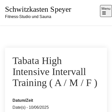
Skip
Schwitzkasten Speyer
Menu
to
Fitness-Studio und Sauna
content
Open
the
main
menu
Tabata High
Intensive Intervall
Training ( A / M / F )
Datum/Zeit
Date(s) - 10/06/2025