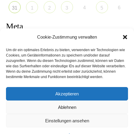
4
6
31
1
2
3
5
Meta
Cookie-Zustimmung verwalten
Anmelden
Um dir ein optimales Erlebnis zu bieten, verwenden wir Technologien wie
Eintrags-Feed
Cookies, um Geräteinformationen zu speichern und/oder darauf
zuzugreifen. Wenn du diesen Technologien zustimmst, können wir Daten
wie das Surfverhalten oder eindeutige IDs auf dieser Website verarbeiten.
Kommentar-Feed
Wenn du deine Zustimmung nicht erteilst oder zurückziehst, können
bestimmte Merkmale und Funktionen beeinträchtigt werden.
WordPress.org
Akzeptieren
Ablehnen
Schwitzkasten Speyer - Theme by Grace Themes
Einstellungen ansehen