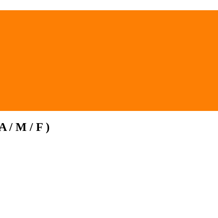
A / M / F )