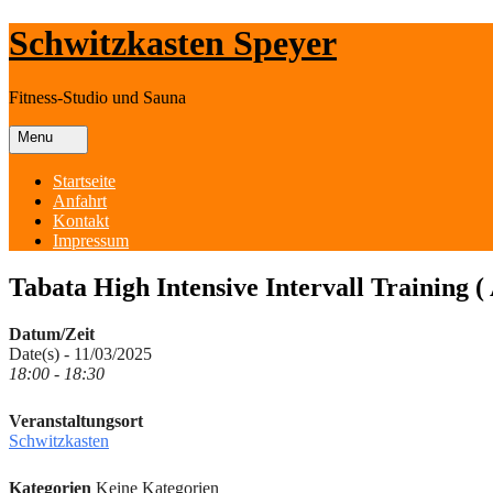
Skip
Schwitzkasten Speyer
to
content
Fitness-Studio und Sauna
Menu
Startseite
Anfahrt
Kontakt
Impressum
Tabata High Intensive Intervall Training ( 
Datum/Zeit
Date(s) - 11/03/2025
18:00 - 18:30
Veranstaltungsort
Schwitzkasten
Kategorien
Keine Kategorien