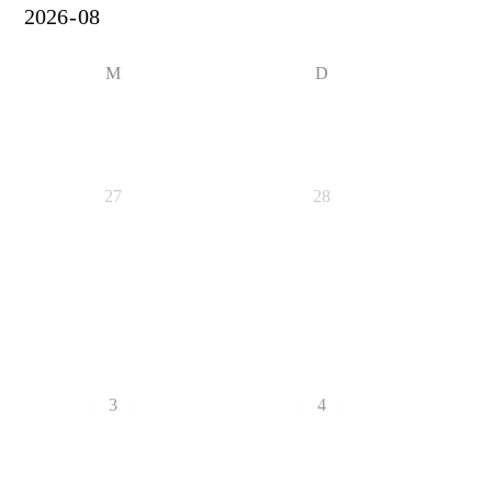
M
D
27
28
3
4