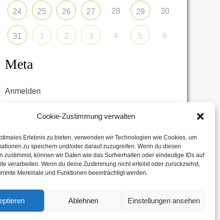
28
30
24
25
26
27
29
4
6
31
1
2
3
5
Meta
Anmelden
Eintrags-Feed
Cookie-Zustimmung verwalten
Kommentar-Feed
ptimales Erlebnis zu bieten, verwenden wir Technologien wie Cookies, um
mationen zu speichern und/oder darauf zuzugreifen. Wenn du diesen
WordPress.org
 zustimmst, können wir Daten wie das Surfverhalten oder eindeutige IDs auf
te verarbeiten. Wenn du deine Zustimmung nicht erteilst oder zurückziehst,
immte Merkmale und Funktionen beeinträchtigt werden.
eptieren
Ablehnen
Einstellungen ansehen