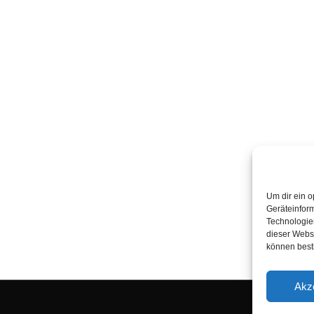
Um dir ein o
Geräteinfor
Technologien
dieser Websi
können best
Akz