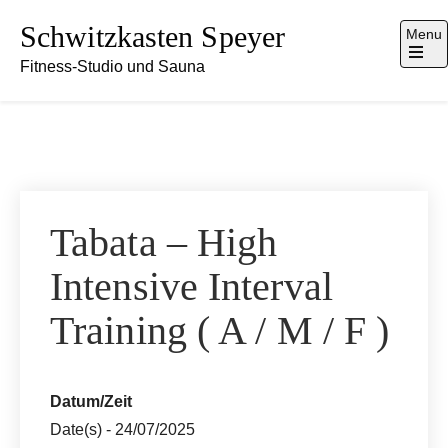
Skip
Schwitzkasten Speyer
Menu
to
Fitness-Studio und Sauna
content
Tabata – High
Intensive Interval
Training ( A / M / F )
Datum/Zeit
Date(s) - 24/07/2025