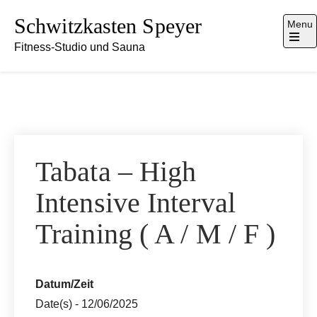
Skip
Schwitzkasten Speyer
Menu
to
Fitness-Studio und Sauna
content
Open
the
main
menu
Tabata – High
Intensive Interval
Training ( A / M / F )
Datum/Zeit
Date(s) - 12/06/2025