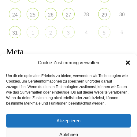
28
30
24
25
26
27
29
4
6
31
1
2
3
5
Meta
Cookie-Zustimmung verwalten
Anmelden
Um dir ein optimales Erlebnis zu bieten, verwenden wir Technologien wie
Eintrags-Feed
Cookies, um Geräteinformationen zu speichern und/oder darauf
zuzugreifen. Wenn du diesen Technologien zustimmst, können wir Daten
wie das Surfverhalten oder eindeutige IDs auf dieser Website verarbeiten.
Kommentar-Feed
Wenn du deine Zustimmung nicht erteilst oder zurückziehst, können
bestimmte Merkmale und Funktionen beeinträchtigt werden.
WordPress.org
Akzeptieren
Ablehnen