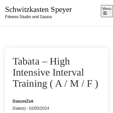
Skip
Schwitzkasten Speyer
Menu
to
Fitness-Studio und Sauna
content
Open
the
main
menu
Tabata – High
Intensive Interval
Training ( A / M / F )
Datum/Zeit
Date(s) - 02/05/2024