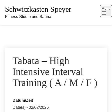
Skip
Schwitzkasten Speyer
Menu
to
Fitness-Studio und Sauna
content
Tabata – High
Intensive Interval
Training ( A / M / F )
Datum/Zeit
Date(s) - 02/02/2026