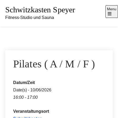
Skip
Schwitzkasten Speyer
Menu
to
Fitness-Studio und Sauna
content
Open
the
main
menu
Pilates ( A / M / F )
Datum/Zeit
Date(s) - 10/06/2026
16:00 - 17:00
Veranstaltungsort