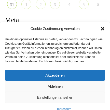
4
6
31
1
2
3
5
Meta
Cookie-Zustimmung verwalten
Anmelden
Um dir ein optimales Erlebnis zu bieten, verwenden wir Technologien wie
Eintrags-Feed
Cookies, um Geräteinformationen zu speichern und/oder darauf
zuzugreifen. Wenn du diesen Technologien zustimmst, können wir Daten
wie das Surfverhalten oder eindeutige IDs auf dieser Website verarbeiten.
Kommentar-Feed
Wenn du deine Zustimmung nicht erteilst oder zurückziehst, können
bestimmte Merkmale und Funktionen beeinträchtigt werden.
WordPress.org
Akzeptieren
Ablehnen
Schwitzkasten Speyer - Theme by Grace Themes
Einstellungen ansehen
Impressum