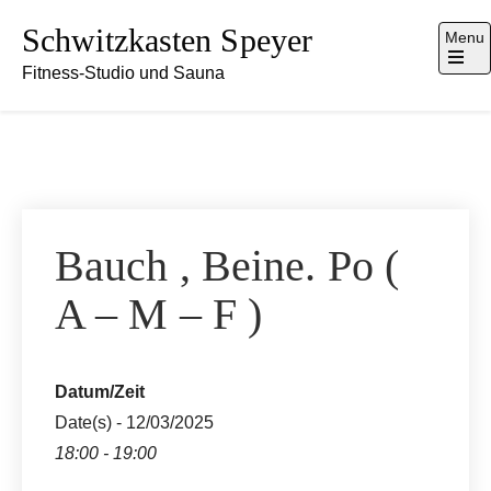
Skip
Schwitzkasten Speyer
Menu
to
Fitness-Studio und Sauna
content
Open
the
main
menu
Bauch , Beine. Po (
A – M – F )
Datum/Zeit
Date(s) - 12/03/2025
18:00 - 19:00