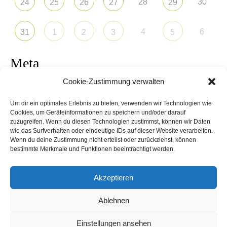
28
30
24
25
26
27
29
4
6
31
1
2
3
5
Meta
Cookie-Zustimmung verwalten
Anmelden
Um dir ein optimales Erlebnis zu bieten, verwenden wir Technologien wie
Eintrags-Feed
Cookies, um Geräteinformationen zu speichern und/oder darauf
zuzugreifen. Wenn du diesen Technologien zustimmst, können wir Daten
wie das Surfverhalten oder eindeutige IDs auf dieser Website verarbeiten.
Kommentar-Feed
Wenn du deine Zustimmung nicht erteilst oder zurückziehst, können
bestimmte Merkmale und Funktionen beeinträchtigt werden.
WordPress.org
Akzeptieren
Ablehnen
Schwitzkasten Speyer - Theme by Grace Themes
Einstellungen ansehen