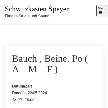
Skip
Schwitzkasten Speyer
Menu
to
Fitness-Studio und Sauna
content
Open
the
main
menu
Bauch , Beine. Po (
A – M – F )
Datum/Zeit
Date(s) - 22/05/2024
18:00 - 19:00