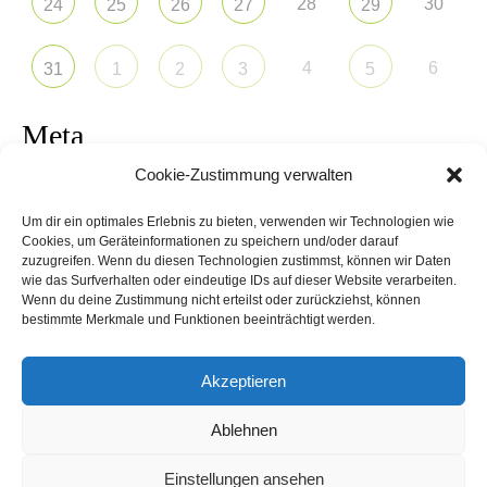
28
30
24
25
26
27
29
4
6
31
1
2
3
5
Meta
Cookie-Zustimmung verwalten
Anmelden
Um dir ein optimales Erlebnis zu bieten, verwenden wir Technologien wie
Eintrags-Feed
Cookies, um Geräteinformationen zu speichern und/oder darauf
zuzugreifen. Wenn du diesen Technologien zustimmst, können wir Daten
wie das Surfverhalten oder eindeutige IDs auf dieser Website verarbeiten.
Kommentar-Feed
Wenn du deine Zustimmung nicht erteilst oder zurückziehst, können
bestimmte Merkmale und Funktionen beeinträchtigt werden.
WordPress.org
Akzeptieren
Ablehnen
Schwitzkasten Speyer - Theme by Grace Themes
Einstellungen ansehen