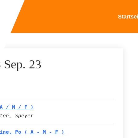
Startse
3 Sep. 23
A / M / F )
ten, Speyer
ine. Po ( A - M - F )